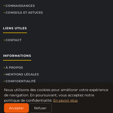
CONNAISSANCES
CONSEILS ET ASTUCES
LIENS UTILES
CONTACT
INFORMATIONS
À PROPOS
MENTIONS LÉGALES
CONFIDENTIALITÉ
PLAN DU SITE
Nous utilisons des cookies pour améliorer votre expérience
de navigation. En poursuivant, vous acceptez notre
politique de confidentialité.
En savoir plus
Accepter
Refuser
© 2026
Agent-commercial.net
. Tous droits réservés.
PLAN DU SITE