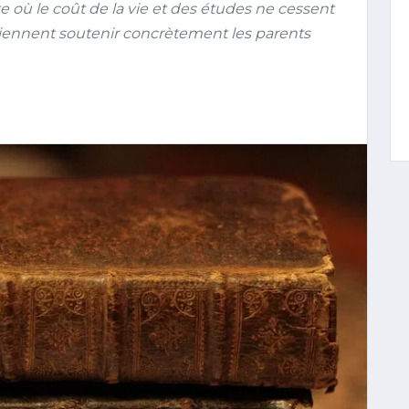
te où le coût de la vie et des études ne cessent
viennent soutenir concrètement les parents