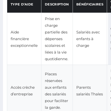
TYPE D’AIDE
DESCRIPTION
BÉNÉFICIAIRES
Prise en
charge
Aide
partielle des
Salariés avec
financière
dépenses
enfants à
exceptionnelle
scolaires et
charge
liées à la vie
quotidienne.
Places
réservées
Accès crèche
aux enfants
Parents
d’entreprise
des salariés
salariés Thales
pour faciliter
la garde.