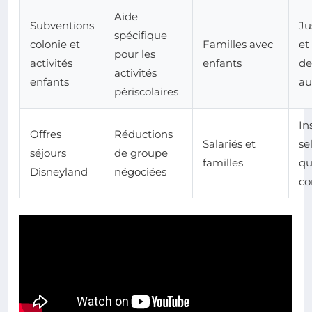
Aide
Subventions
Ju
spécifique
colonie et
Familles avec
et
pour les
activités
enfants
d
activités
enfants
au
périscolaires
In
Offres
Réductions
Salariés et
se
séjours
de groupe
familles
qu
Disneyland
négociées
co