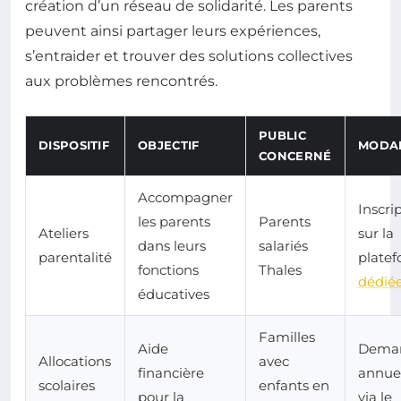
création d’un réseau de solidarité. Les parents
peuvent ainsi partager leurs expériences,
s’entraider et trouver des solutions collectives
aux problèmes rencontrés.
PUBLIC
DISPOSITIF
OBJECTIF
MODAL
CONCERNÉ
Accompagner
Inscri
les parents
Parents
Ateliers
sur la
dans leurs
salariés
parentalité
plate
fonctions
Thales
dédié
éducatives
Familles
Aide
Dema
Allocations
avec
financière
annue
scolaires
enfants en
pour la
via le