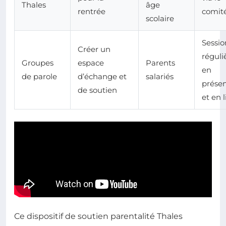
Thales
âge
rentrée
comit
scolaire
Sessio
Créer un
réguli
Groupes
espace
Parents
en
de parole
d’échange et
salariés
présen
de soutien
et en 
Ce dispositif de soutien parentalité Thales