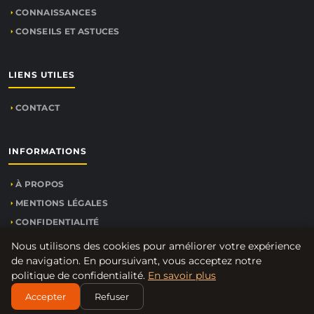
CONNAISSANCES
CONSEILS ET ASTUCES
LIENS UTILES
CONTACT
INFORMATIONS
À PROPOS
MENTIONS LÉGALES
CONFIDENTIALITÉ
PLAN DU SITE
Nous utilisons des cookies pour améliorer votre expérience
de navigation. En poursuivant, vous acceptez notre
politique de confidentialité.
En savoir plus
Accepter
Refuser
© 2026
Agent-commercial.net
. Tous droits réservés.
PLAN DU SITE