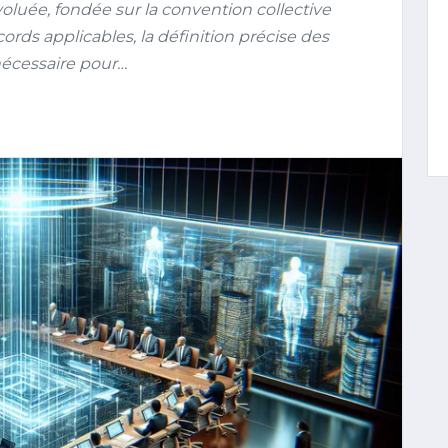
oluée, fondée sur la convention collective
cords applicables, la définition précise des
 nécessaire pour…