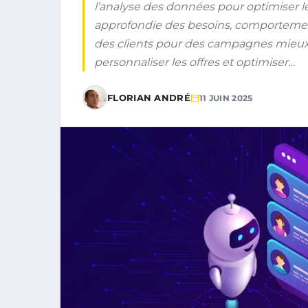
l’analyse des données pour optimise
approfondie des besoins, comportemen
des clients pour des campagnes mieux 
personnaliser les offres et optimiser…
FLORIAN ANDRÉ
11 JUIN 2025