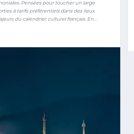
moniales. Pensées pour toucher un large
rties à tarifs préférentiels dans des lieux
rs du calendrier culturel français. En…