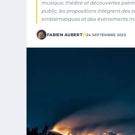
musique, théâtre et découvertes patri
public, les propositions intègrent des so
emblématiques et des événements majeu
FABIEN AUBERT
24 SEPTEMBRE 2025