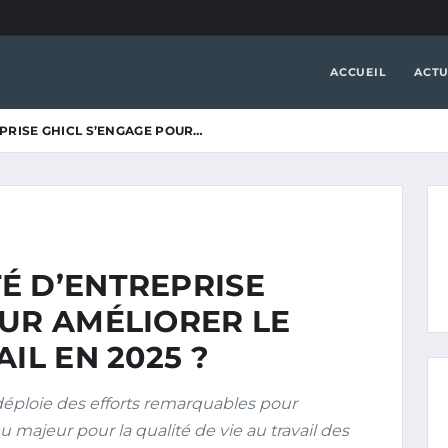
ACCUEIL
ACTU
PRISE GHICL S’ENGAGE POUR…
É D’ENTREPRISE
OUR AMÉLIORER LE
IL EN 2025 ?
déploie des efforts remarquables pour
eu majeur pour la qualité de vie au travail des