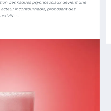
ntion des risques psychosociaux devient une
 acteur incontournable, proposant des
 activités…