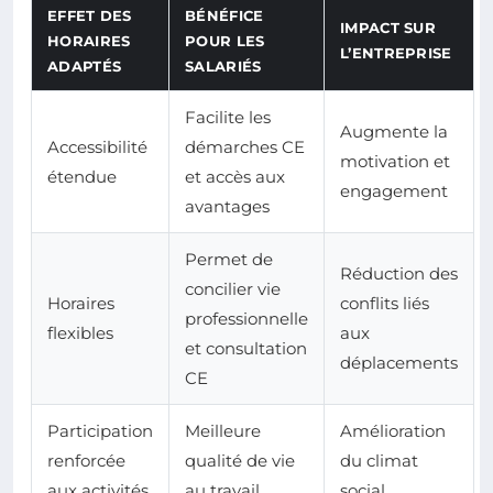
EFFET DES
BÉNÉFICE
IMPACT SUR
HORAIRES
POUR LES
L’ENTREPRISE
ADAPTÉS
SALARIÉS
Facilite les
Augmente la
Accessibilité
démarches CE
motivation et
étendue
et accès aux
engagement
avantages
Permet de
Réduction des
concilier vie
Horaires
conflits liés
professionnelle
flexibles
aux
et consultation
déplacements
CE
Participation
Meilleure
Amélioration
renforcée
qualité de vie
du climat
aux activités
au travail
social