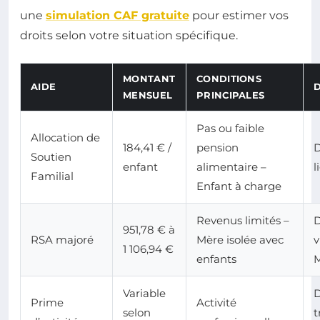
une
simulation CAF gratuite
pour estimer vos
droits selon votre situation spécifique.
MONTANT
CONDITIONS
AIDE
MENSUEL
PRINCIPALES
Pas ou faible
Allocation de
184,41 € /
pension
Soutien
enfant
alimentaire –
l
Familial
Enfant à charge
Revenus limités –
951,78 € à
RSA majoré
Mère isolée avec
v
1 106,94 €
enfants
Variable
D
Prime
Activité
selon
t