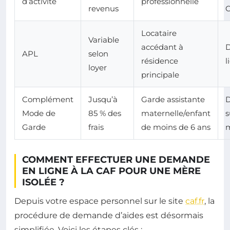
d’activité
professionnelle
revenus
Locataire
Variable
accédant à
APL
selon
résidence
l
loyer
principale
Complément
Jusqu’à
Garde assistante
Mode de
85 % des
maternelle/enfant
s
Garde
frais
de moins de 6 ans
m
COMMENT EFFECTUER UNE DEMANDE
EN LIGNE À LA CAF POUR UNE MÈRE
ISOLÉE ?
Depuis votre espace personnel sur le site
caf.fr
, la
procédure de demande d’aides est désormais
simplifiée. Voici les étapes clés :