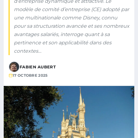
d’entreprise dynamique et attractive. Le
modèle de comité d’entreprise (CE) adopté par
une multinationale comme Disney, connu
pour sa structuration avancée et ses nombreux
avantages salariés, interroge quant à sa
pertinence et son applicabilité dans des
contextes…
FABIEN AUBERT
17 OCTOBRE 2025