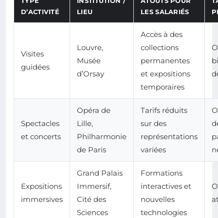
TYPE
INSTITUTION /
ATOUTS POUR
T
D’ACTIVITÉ
LIEU
LES SALARIÉS
P
Accès à des
Louvre,
collections
O
Visites
Musée
permanentes
bi
guidées
d’Orsay
et expositions
d
temporaires
Opéra de
Tarifs réduits
O
Spectacles
Lille,
sur des
d
et concerts
Philharmonie
représentations
p
de Paris
variées
n
Grand Palais
Formations
Expositions
Immersif,
interactives et
O
immersives
Cité des
nouvelles
a
Sciences
technologies