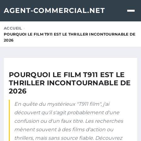
AGENT-COMMERCIAL.NET
ACCUEIL
POURQUOI LE FILM T911 EST LE THRILLER INCONTOURNABLE DE
2026
POURQUOI LE FILM T911 EST LE
THRILLER INCONTOURNABLE DE
2026
En quête du mystérieux "T911 film", j'ai
découvert qu'il s'agit probablement d'une
confusion ou d'un faux titre. Les recherches
mènent souvent à des films d'action ou
thrillers, mais sans source fiable. Découvrez