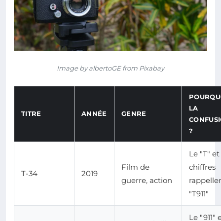
Image by albertoGE from Pixabay
POURQU
LA
TITRE
ANNÉE
GENRE
CONFUS
?
Le "T" et
Film de
chiffres
T-34
2019
guerre, action
rappelle
"T911"
Le "911" 