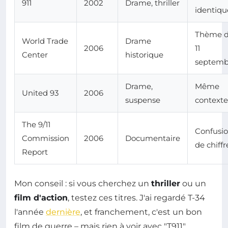
911
2002
Drame, thriller
identiqu
Thème 
World Trade
Drame
2006
11
Center
historique
septemb
Drame,
Même
United 93
2006
suspense
contexte
The 9/11
Confusi
Commission
2006
Documentaire
de chiffr
Report
Mon conseil : si vous cherchez un
thriller
ou un
film d'action
, testez ces titres. J'ai regardé T-34
l'année
dernière
, et franchement, c'est un bon
film de guerre – mais rien à voir avec "T911".