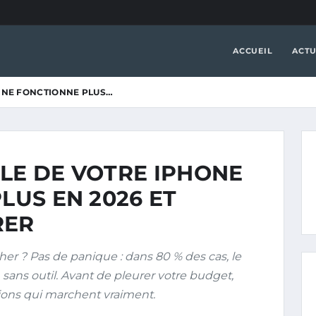
ACCUEIL
ACTU
1 NE FONCTIONNE PLUS…
LE DE VOTRE IPHONE
LUS EN 2026 ET
RER
er ? Pas de panique : dans 80 % des cas, le
sans outil. Avant de pleurer votre budget,
tions qui marchent vraiment.