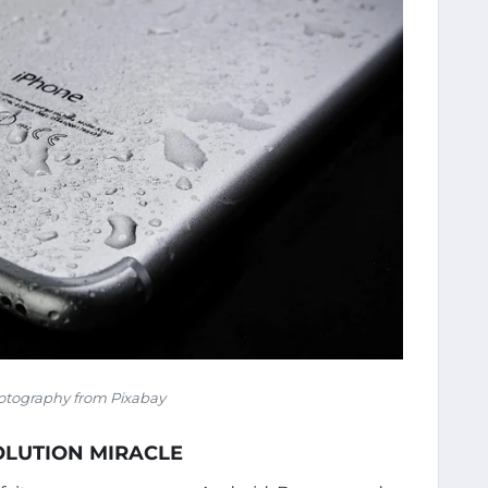
tography from Pixabay
OLUTION MIRACLE