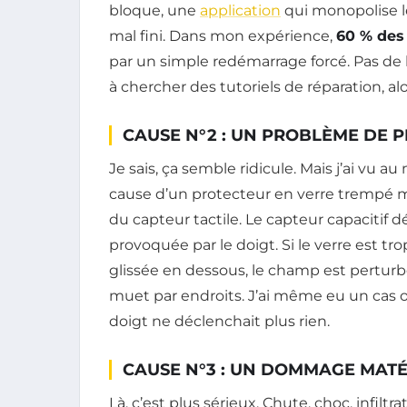
bloque, une
application
qui monopolise le
mal fini. Dans mon expérience,
60 % des 
par un simple redémarrage forcé. Pas de b
à chercher des tutoriels de réparation, alo
CAUSE N°2 : UN PROBLÈME DE 
Je sais, ça semble ridicule. Mais j’ai vu a
cause d’un protecteur en verre trempé mal
du capteur tactile. Le capteur capacitif 
provoquée par le doigt. Si le verre est tro
glissée en dessous, le champ est perturb
muet par endroits. J’ai même eu un cas où
doigt ne déclenchait plus rien.
CAUSE N°3 : UN DOMMAGE MATÉ
Là, c’est plus sérieux. Chute, choc, infilt