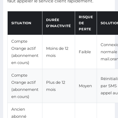
faut appeler le service client rapidement.
RISQUE
DURÉE
SITUATION
DE
SOLUTIO
D'INACTIVITÉ
PERTE
Compte
Connexi
Orange actif
Moins de 12
Faible
normale 
(abonnement
mois
mail.oran
en cours)
Compte
Réinitial
Orange actif
Plus de 12
Moyen
par SMS
(abonnement
mois
appel au
en cours)
Ancien
abonné