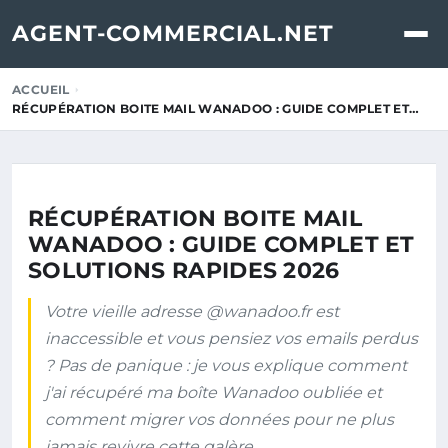
AGENT-COMMERCIAL.NET
ACCUEIL
RÉCUPÉRATION BOITE MAIL WANADOO : GUIDE COMPLET ET…
RÉCUPÉRATION BOITE MAIL
WANADOO : GUIDE COMPLET ET
SOLUTIONS RAPIDES 2026
Votre vieille adresse @wanadoo.fr est
inaccessible et vous pensiez vos emails perdus
? Pas de panique : je vous explique comment
j'ai récupéré ma boîte Wanadoo oubliée et
comment migrer vos données pour ne plus
jamais revivre cette galère.