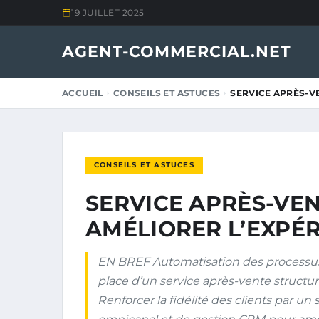
19 JUILLET 2025
AGENT-COMMERCIAL.NET
ACCUEIL
CONSEILS ET ASTUCES
SERVICE APRÈS-V
CONSEILS ET ASTUCES
SERVICE APRÈS-VE
AMÉLIORER L’EXPÉR
EN BREF Automatisation des processus 
place d’un service après-vente structur
Renforcer la fidélité des clients par un 