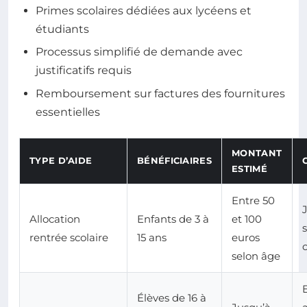
Primes scolaires dédiées aux lycéens et
étudiants
Processus simplifié de demande avec
justificatifs requis
Remboursement sur factures des fournitures
essentielles
MONTANT
TYPE D’AIDE
BÉNÉFICIAIRES
ESTIMÉ
Entre 50
J
Allocation
Enfants de 3 à
et 100
s
rentrée scolaire
15 ans
euros
selon âge
Élèves de 16 à