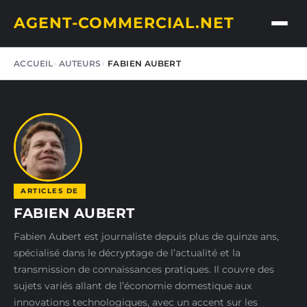
AGENT-COMMERCIAL.NET
ACCUEIL
AUTEURS
FABIEN AUBERT
ARTICLES DE
FABIEN AUBERT
Fabien Aubert est journaliste depuis plus de quinze ans,
spécialisé dans le décryptage de l’actualité et la
transmission de connaissances pratiques. Il couvre des
sujets variés allant de l’économie domestique aux
innovations technologiques, avec un accent sur les