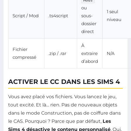
Mods
ou
1 seul
Script / Mod
.ts4script
sous-
niveau
dossier
direct
À
Fichier
.zip / .rar
extraire
N/A
compressé
d’abord
ACTIVER LE CC DANS LES SIMS 4
Vous avez placé vos fichiers. Vous lancez le jeu,
tout excité. Et là… rien. Pas de nouveaux objets
dans le mode Construction, pas de coiffure dans
le CAS. Pourquoi ? Parce que par défaut,
Les
Sims 4 désactive le contenu personnalisé
. Oui,