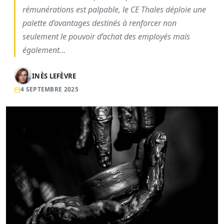
rémunérations est palpable, le CE Thales déploie une
palette d’avantages destinés à renforcer non
seulement le pouvoir d’achat des employés mais
également…
INÈS LEFÈVRE
4 SEPTEMBRE 2025