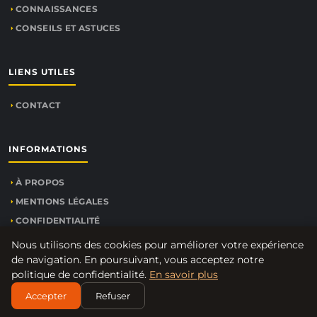
CONNAISSANCES
CONSEILS ET ASTUCES
LIENS UTILES
CONTACT
INFORMATIONS
À PROPOS
MENTIONS LÉGALES
CONFIDENTIALITÉ
PLAN DU SITE
Nous utilisons des cookies pour améliorer votre expérience
de navigation. En poursuivant, vous acceptez notre
politique de confidentialité.
En savoir plus
Accepter
Refuser
© 2026
Agent-commercial.net
. Tous droits réservés.
PLAN DU SITE