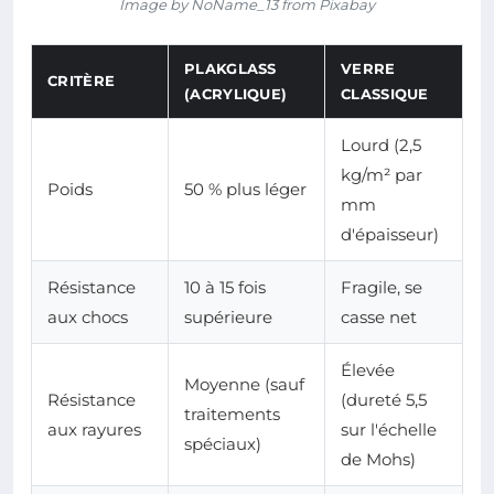
Image by NoName_13 from Pixabay
PLAKGLASS
VERRE
CRITÈRE
(ACRYLIQUE)
CLASSIQUE
Lourd (2,5
kg/m² par
Poids
50 % plus léger
mm
d'épaisseur)
Résistance
10 à 15 fois
Fragile, se
aux chocs
supérieure
casse net
Élevée
Moyenne (sauf
Résistance
(dureté 5,5
traitements
aux rayures
sur l'échelle
spéciaux)
de Mohs)