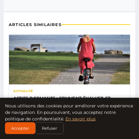
ARTICLES SIMILAIRES
ACTUALITÉ
ACTIFS DORMANTS : COMMENT ÉVALUER ET
VENDRE VOS NOMS DE DOMAINE…
Nous utilisons des cookies pour améliorer votre expérience
FABIEN AUBERT
de navigation. En poursuivant, vous acceptez notre
politique de confidentialité.
En savoir plus
Accepter
Refuser