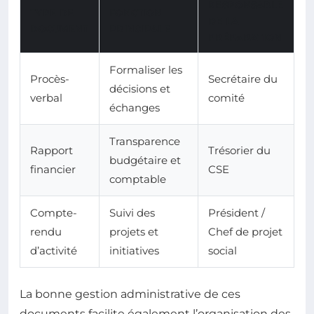
RESPONSABLE
TYPE DE
FONCTION
DE LA
DOCUMENT
PRINCIPALE
PRÉPARATION
Formaliser les
Procès-
Secrétaire du
décisions et
verbal
comité
échanges
Transparence
Rapport
Trésorier du
budgétaire et
financier
CSE
comptable
Compte-
Suivi des
Président /
rendu
projets et
Chef de projet
d’activité
initiatives
social
La bonne gestion administrative de ces
documents facilite également l’organisation des