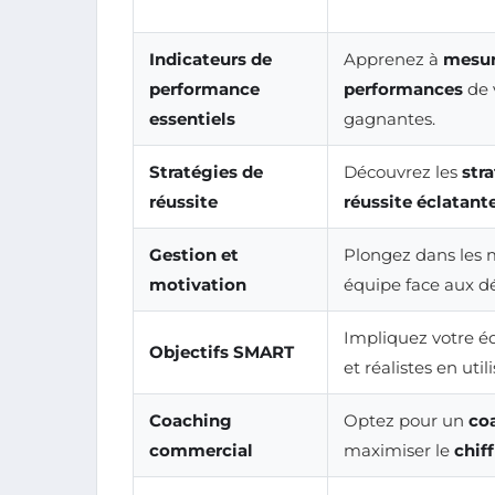
Indicateurs de
Apprenez à
mesur
performance
performances
de 
essentiels
gagnantes.
Stratégies de
Découvrez les
str
réussite
réussite éclatant
Gestion et
Plongez dans les
motivation
équipe face aux d
Impliquez votre é
Objectifs SMART
et réalistes en uti
Coaching
Optez pour un
co
commercial
maximiser le
chiff