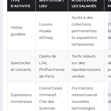
TYPE
INSTITUTION /
ATOUTS POUR
T
D’ACTIVITÉ
LIEU
LES SALARIÉS
P
Accès à des
Louvre,
collections
O
Visites
Musée
permanentes
bi
guidées
d’Orsay
et expositions
d
temporaires
Opéra de
Tarifs réduits
O
Spectacles
Lille,
sur des
d
et concerts
Philharmonie
représentations
p
de Paris
variées
n
Grand Palais
Formations
Expositions
Immersif,
interactives et
O
immersives
Cité des
nouvelles
a
Sciences
technologies