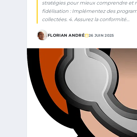
stratégies pour mieux comprendre et ré
fidélisation : Implémentez des program
collectées. 4. Assurez la conformité…
FLORIAN ANDRÉ
26 JUIN 2025