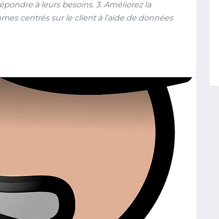
pondre à leurs besoins. 3. Améliorez la
mes centrés sur le client à l’aide de données