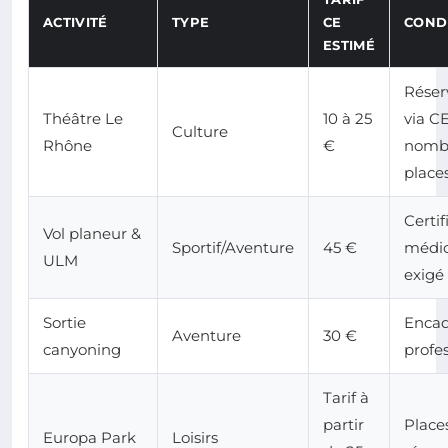
ACTIVITÉ
TYPE
CE
COND
ESTIMÉ
Réser
Théâtre Le
10 à 25
via CE
Culture
Rhône
€
nomb
places
Certif
Vol planeur &
Sportif/Aventure
45 €
médic
ULM
exigé
Sortie
Enca
Aventure
30 €
canyoning
profe
Tarif à
partir
Place
Europa Park
Loisirs