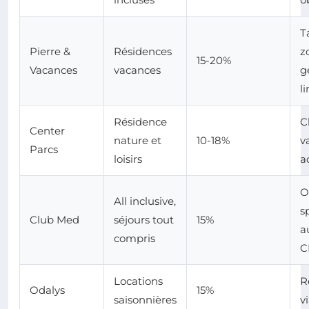
T
Pierre &
Résidences
z
15-20%
Vacances
vacances
g
l
Résidence
C
Center
nature et
10-18%
v
Parcs
loisirs
a
O
All inclusive,
s
Club Med
séjours tout
15%
a
compris
C
Locations
R
Odalys
15%
saisonnières
v