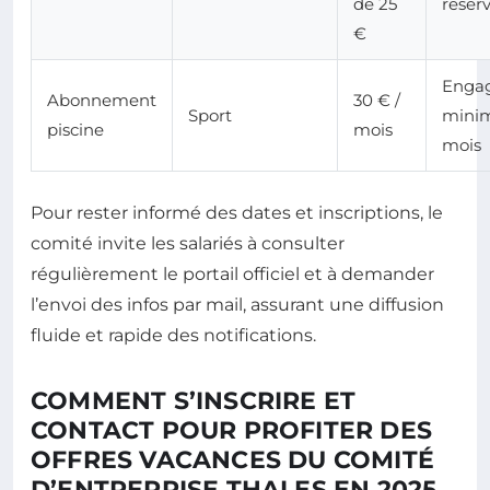
de 25
réser
€
Enga
Abonnement
30 € /
Sport
mini
piscine
mois
mois
Pour rester informé des dates et inscriptions, le
comité invite les salariés à consulter
régulièrement le portail officiel et à demander
l’envoi des infos par mail, assurant une diffusion
fluide et rapide des notifications.
COMMENT S’INSCRIRE ET
CONTACT POUR PROFITER DES
OFFRES VACANCES DU COMITÉ
D’ENTREPRISE THALES EN 2025