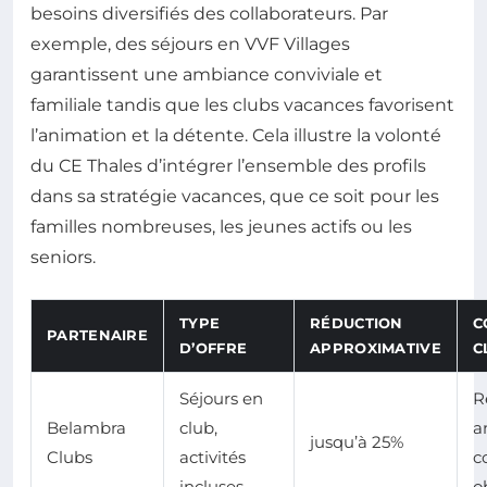
besoins diversifiés des collaborateurs. Par
exemple, des séjours en VVF Villages
garantissent une ambiance conviviale et
familiale tandis que les clubs vacances favorisent
l’animation et la détente. Cela illustre la volonté
du CE Thales d’intégrer l’ensemble des profils
dans sa stratégie vacances, que ce soit pour les
familles nombreuses, les jeunes actifs ou les
seniors.
TYPE
RÉDUCTION
C
PARTENAIRE
D’OFFRE
APPROXIMATIVE
C
Séjours en
R
Belambra
club,
a
jusqu’à 25%
Clubs
activités
c
incluses
o