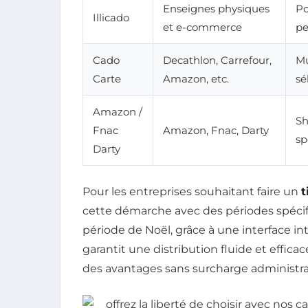
Enseignes physiques
Po
Illicado
et e-commerce
pe
Cado
Decathlon, Carrefour,
Mu
Carte
Amazon, etc.
sé
Amazon /
Sh
Fnac
Amazon, Fnac, Darty
sp
Darty
Pour les entreprises souhaitant faire un
t
cette démarche avec des périodes spéci
période de Noël, grâce à une interface int
garantit une distribution fluide et effic
des avantages sans surcharge administra