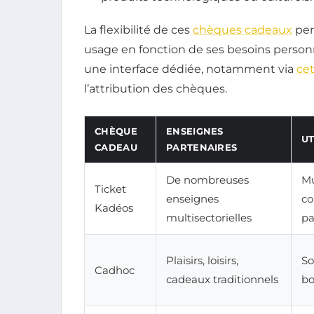
La flexibilité de ces
chèques cadeaux
per
usage en fonction de ses besoins person
une interface dédiée, notamment via
cet
l’attribution des chèques.
CHÈQUE
ENSEIGNES
UT
CADEAU
PARTENAIRES
De nombreuses
Mu
Ticket
enseignes
c
Kadéos
multisectorielles
pa
Plaisirs, loisirs,
So
Cadhoc
cadeaux traditionnels
bo