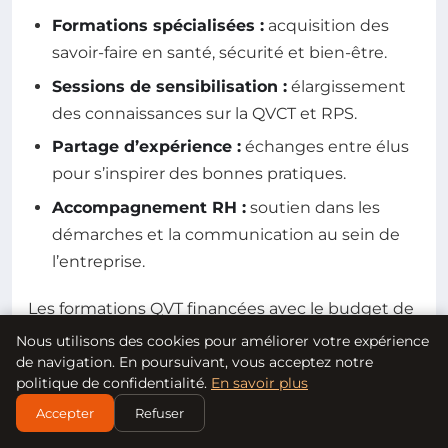
Formations spécialisées :
acquisition des
savoir-faire en santé, sécurité et bien-être.
Sessions de sensibilisation :
élargissement
des connaissances sur la QVCT et RPS.
Partage d’expérience :
échanges entre élus
pour s’inspirer des bonnes pratiques.
Accompagnement RH :
soutien dans les
démarches et la communication au sein de
l’entreprise.
Les formations QVT financées avec le budget de
fonctionnement du CSE sont un investissement
Nous utilisons des cookies pour améliorer votre expérience
de navigation. En poursuivant, vous acceptez notre
clé pour bâtir une culture d’entreprise où le
politique de confidentialité.
En savoir plus
bien-être est une priorité partagée. Pour en
Accepter
Refuser
savoir plus, consultez le site officiel
GHICL bien-